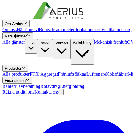
Om Aerius
Om oss
Här finns vi
Branschsamarbeten
Jobba hos oss
Ventilationsblog
Våra tjänster
Alla tjänster
Mekanisk frånluft
OV
FTX
Radon
Service
Avfuktning
Produkter
Alla produkter
FTX-Aggregat
Frånluftsfläktar
Luftrenare
Köksfläktar
Mi
Finansiering
Räntefri avbetalning
Rotavdrag
Energibidrag
Räkna ut ditt pris
Kontakta oss