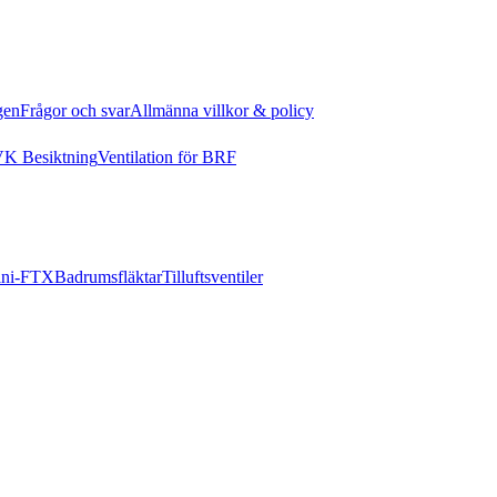
gen
Frågor och svar
Allmänna villkor & policy
K Besiktning
Ventilation för BRF
ni-FTX
Badrumsfläktar
Tilluftsventiler