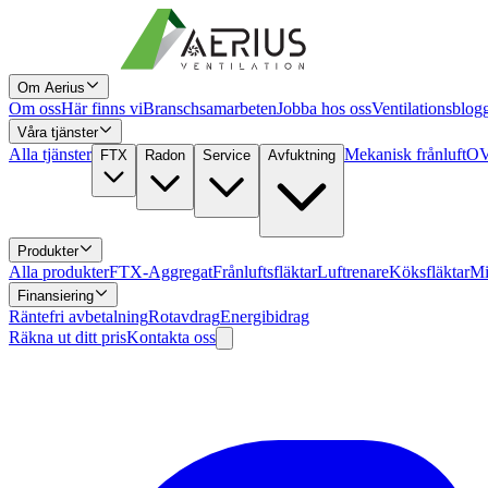
Om Aerius
Om oss
Här finns vi
Branschsamarbeten
Jobba hos oss
Ventilationsblog
Våra tjänster
Alla tjänster
Mekanisk frånluft
OV
FTX
Radon
Service
Avfuktning
Produkter
Alla produkter
FTX-Aggregat
Frånluftsfläktar
Luftrenare
Köksfläktar
Mi
Finansiering
Räntefri avbetalning
Rotavdrag
Energibidrag
Räkna ut ditt pris
Kontakta oss