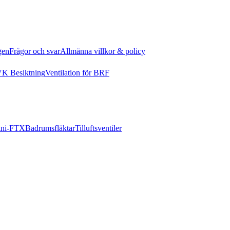
gen
Frågor och svar
Allmänna villkor & policy
K Besiktning
Ventilation för BRF
ni-FTX
Badrumsfläktar
Tilluftsventiler