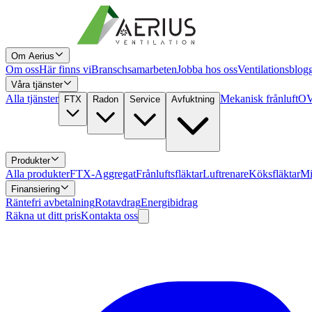
Om Aerius
Om oss
Här finns vi
Branschsamarbeten
Jobba hos oss
Ventilationsblog
Våra tjänster
Alla tjänster
Mekanisk frånluft
OV
FTX
Radon
Service
Avfuktning
Produkter
Alla produkter
FTX-Aggregat
Frånluftsfläktar
Luftrenare
Köksfläktar
Mi
Finansiering
Räntefri avbetalning
Rotavdrag
Energibidrag
Räkna ut ditt pris
Kontakta oss