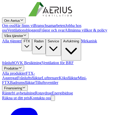
Om Aerius
Om oss
Här finns vi
Branschsamarbeten
Jobba hos
oss
Ventilationsbloggen
Frågor och svar
Allmänna villkor & policy
Våra tjänster
Alla tjänster
Mekanisk
FTX
Radon
Service
Avfuktning
frånluft
OVK Besiktning
Ventilation för BRF
Produkter
Alla produkter
FTX-
Aggregat
Frånluftsfläktar
Luftrenare
Köksfläktar
Mini-
FTX
Badrumsfläktar
Tilluftsventiler
Finansiering
Räntefri avbetalning
Rotavdrag
Energibidrag
Räkna ut ditt pris
Kontakta oss