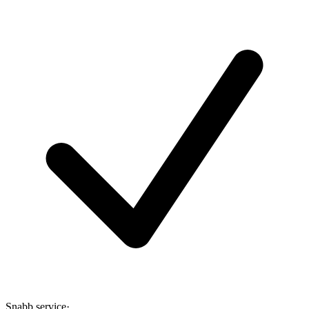
Snabb service
·