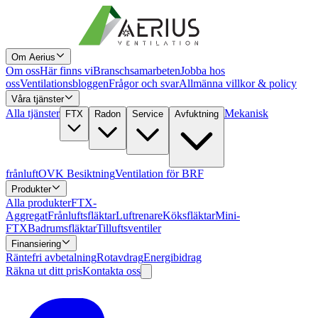
Om Aerius
Om oss
Här finns vi
Branschsamarbeten
Jobba hos
oss
Ventilationsbloggen
Frågor och svar
Allmänna villkor & policy
Våra tjänster
Alla tjänster
Mekanisk
FTX
Radon
Service
Avfuktning
frånluft
OVK Besiktning
Ventilation för BRF
Produkter
Alla produkter
FTX-
Aggregat
Frånluftsfläktar
Luftrenare
Köksfläktar
Mini-
FTX
Badrumsfläktar
Tilluftsventiler
Finansiering
Räntefri avbetalning
Rotavdrag
Energibidrag
Räkna ut ditt pris
Kontakta oss