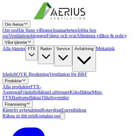
Om Aerius
Om oss
Här finns vi
Branschsamarbeten
Jobba hos
oss
Ventilationsbloggen
Frågor och svar
Allmänna villkor & policy
Våra tjänster
Alla tjänster
Mekanisk
FTX
Radon
Service
Avfuktning
frånluft
OVK Besiktning
Ventilation för BRF
Produkter
Alla produkter
FTX-
Aggregat
Frånluftsfläktar
Luftrenare
Köksfläktar
Mini-
FTX
Badrumsfläktar
Tilluftsventiler
Finansiering
Räntefri avbetalning
Rotavdrag
Energibidrag
Räkna ut ditt pris
Kontakta oss