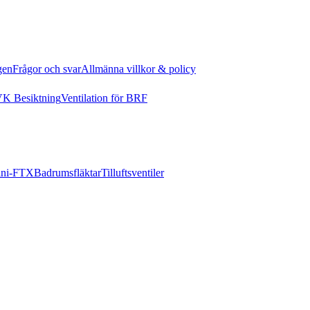
gen
Frågor och svar
Allmänna villkor & policy
K Besiktning
Ventilation för BRF
ni-FTX
Badrumsfläktar
Tilluftsventiler