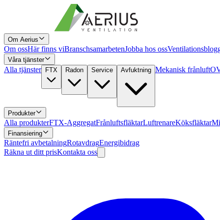
Om Aerius
Om oss
Här finns vi
Branschsamarbeten
Jobba hos oss
Ventilationsblog
Våra tjänster
Alla tjänster
Mekanisk frånluft
OV
FTX
Radon
Service
Avfuktning
Produkter
Alla produkter
FTX-Aggregat
Frånluftsfläktar
Luftrenare
Köksfläktar
Mi
Finansiering
Räntefri avbetalning
Rotavdrag
Energibidrag
Räkna ut ditt pris
Kontakta oss