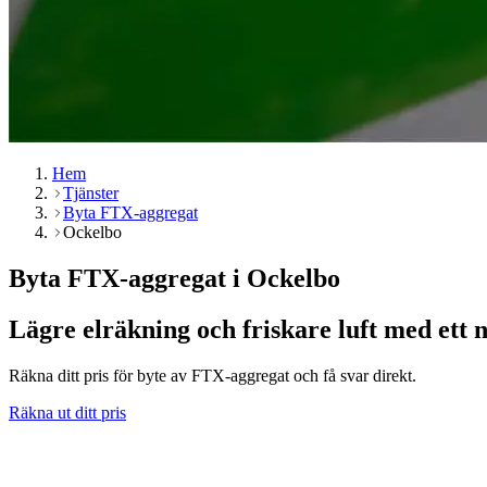
Hem
Tjänster
Byta FTX-aggregat
Ockelbo
Byta FTX-aggregat i Ockelbo
Lägre elräkning och friskare luft med ett 
Räkna ditt pris för byte av FTX-aggregat och få svar direkt.
Räkna ut ditt pris