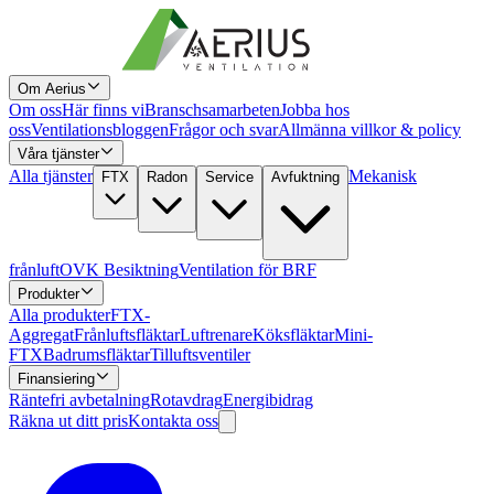
Om Aerius
Om oss
Här finns vi
Branschsamarbeten
Jobba hos
oss
Ventilationsbloggen
Frågor och svar
Allmänna villkor & policy
Våra tjänster
Alla tjänster
Mekanisk
FTX
Radon
Service
Avfuktning
frånluft
OVK Besiktning
Ventilation för BRF
Produkter
Alla produkter
FTX-
Aggregat
Frånluftsfläktar
Luftrenare
Köksfläktar
Mini-
FTX
Badrumsfläktar
Tilluftsventiler
Finansiering
Räntefri avbetalning
Rotavdrag
Energibidrag
Räkna ut ditt pris
Kontakta oss