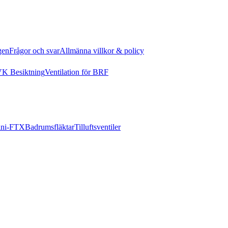
gen
Frågor och svar
Allmänna villkor & policy
K Besiktning
Ventilation för BRF
ni-FTX
Badrumsfläktar
Tilluftsventiler