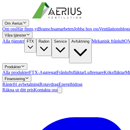
Om Aerius
Om oss
Här finns vi
Branschsamarbeten
Jobba hos oss
Ventilationsblog
Våra tjänster
Alla tjänster
Mekanisk frånluft
OV
FTX
Radon
Service
Avfuktning
Produkter
Alla produkter
FTX-Aggregat
Frånluftsfläktar
Luftrenare
Köksfläktar
Mi
Finansiering
Räntefri avbetalning
Rotavdrag
Energibidrag
Räkna ut ditt pris
Kontakta oss