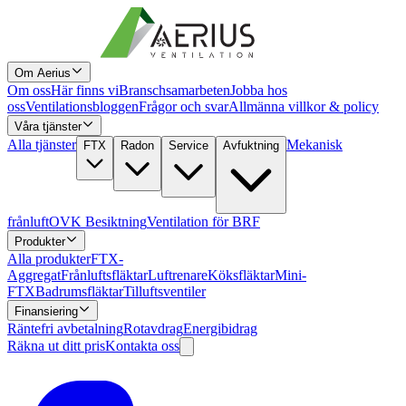
Om Aerius
Om oss
Här finns vi
Branschsamarbeten
Jobba hos
oss
Ventilationsbloggen
Frågor och svar
Allmänna villkor & policy
Våra tjänster
Alla tjänster
Mekanisk
FTX
Radon
Service
Avfuktning
frånluft
OVK Besiktning
Ventilation för BRF
Produkter
Alla produkter
FTX-
Aggregat
Frånluftsfläktar
Luftrenare
Köksfläktar
Mini-
FTX
Badrumsfläktar
Tilluftsventiler
Finansiering
Räntefri avbetalning
Rotavdrag
Energibidrag
Räkna ut ditt pris
Kontakta oss