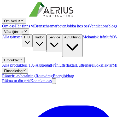
Om Aerius
Om oss
Här finns vi
Branschsamarbeten
Jobba hos oss
Ventilationsblog
Våra tjänster
Alla tjänster
Mekanisk frånluft
OV
FTX
Radon
Service
Avfuktning
Produkter
Alla produkter
FTX-Aggregat
Frånluftsfläktar
Luftrenare
Köksfläktar
Mi
Finansiering
Räntefri avbetalning
Rotavdrag
Energibidrag
Räkna ut ditt pris
Kontakta oss