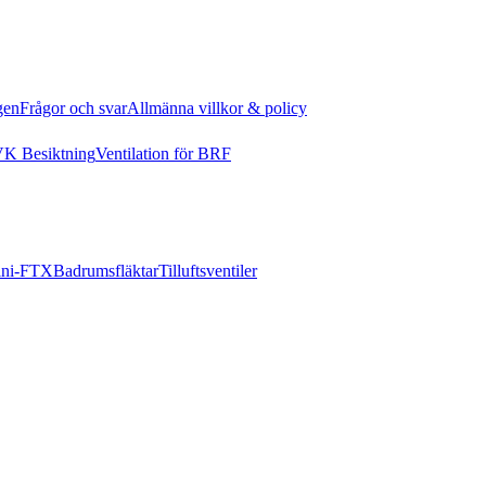
gen
Frågor och svar
Allmänna villkor & policy
K Besiktning
Ventilation för BRF
ni-FTX
Badrumsfläktar
Tilluftsventiler