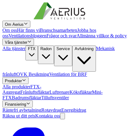
Om Aerius
Om oss
Här finns vi
Branschsamarbeten
Jobba hos
oss
Ventilationsbloggen
Frågor och svar
Allmänna villkor & policy
Våra tjänster
Alla tjänster
Mekanisk
FTX
Radon
Service
Avfuktning
frånluft
OVK Besiktning
Ventilation för BRF
Produkter
Alla produkter
FTX-
Aggregat
Frånluftsfläktar
Luftrenare
Köksfläktar
Mini-
FTX
Badrumsfläktar
Tilluftsventiler
Finansiering
Räntefri avbetalning
Rotavdrag
Energibidrag
Räkna ut ditt pris
Kontakta oss