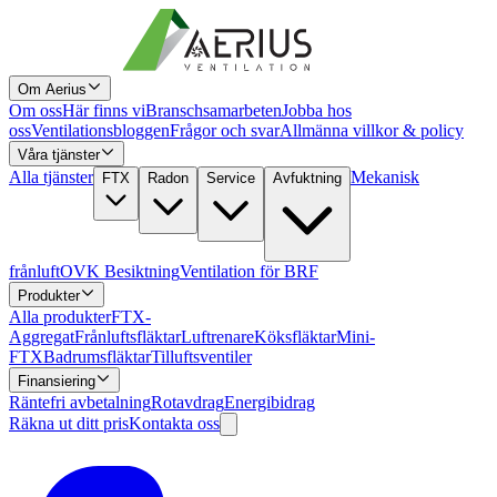
Om Aerius
Om oss
Här finns vi
Branschsamarbeten
Jobba hos
oss
Ventilationsbloggen
Frågor och svar
Allmänna villkor & policy
Våra tjänster
Alla tjänster
Mekanisk
FTX
Radon
Service
Avfuktning
frånluft
OVK Besiktning
Ventilation för BRF
Produkter
Alla produkter
FTX-
Aggregat
Frånluftsfläktar
Luftrenare
Köksfläktar
Mini-
FTX
Badrumsfläktar
Tilluftsventiler
Finansiering
Räntefri avbetalning
Rotavdrag
Energibidrag
Räkna ut ditt pris
Kontakta oss