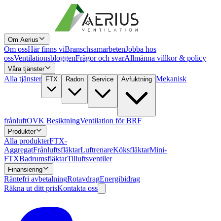
Om Aerius
Om oss
Här finns vi
Branschsamarbeten
Jobba hos
oss
Ventilationsbloggen
Frågor och svar
Allmänna villkor & policy
Våra tjänster
Alla tjänster
Mekanisk
FTX
Radon
Service
Avfuktning
frånluft
OVK Besiktning
Ventilation för BRF
Produkter
Alla produkter
FTX-
Aggregat
Frånluftsfläktar
Luftrenare
Köksfläktar
Mini-
FTX
Badrumsfläktar
Tilluftsventiler
Finansiering
Räntefri avbetalning
Rotavdrag
Energibidrag
Räkna ut ditt pris
Kontakta oss