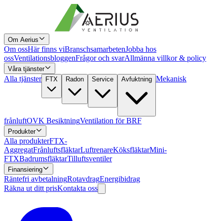
Om Aerius
Om oss
Här finns vi
Branschsamarbeten
Jobba hos
oss
Ventilationsbloggen
Frågor och svar
Allmänna villkor & policy
Våra tjänster
Alla tjänster
Mekanisk
FTX
Radon
Service
Avfuktning
frånluft
OVK Besiktning
Ventilation för BRF
Produkter
Alla produkter
FTX-
Aggregat
Frånluftsfläktar
Luftrenare
Köksfläktar
Mini-
FTX
Badrumsfläktar
Tilluftsventiler
Finansiering
Räntefri avbetalning
Rotavdrag
Energibidrag
Räkna ut ditt pris
Kontakta oss