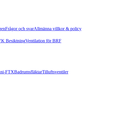
gen
Frågor och svar
Allmänna villkor & policy
K Besiktning
Ventilation för BRF
ni-FTX
Badrumsfläktar
Tilluftsventiler