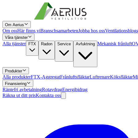
Om Aerius
Om oss
Här finns vi
Branschsamarbeten
Jobba hos oss
Ventilationsblog
Våra tjänster
Alla tjänster
Mekanisk frånluft
OV
FTX
Radon
Service
Avfuktning
Produkter
Alla produkter
FTX-Aggregat
Frånluftsfläktar
Luftrenare
Köksfläktar
Mi
Finansiering
Räntefri avbetalning
Rotavdrag
Energibidrag
Räkna ut ditt pris
Kontakta oss