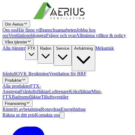
Om Aerius
Om oss
Här finns vi
Branschsamarbeten
Jobba hos
oss
Ventilationsbloggen
Frågor och svar
Allmänna villkor & policy
Våra tjänster
Alla tjänster
Mekanisk
FTX
Radon
Service
Avfuktning
frånluft
OVK Besiktning
Ventilation för BRF
Produkter
Alla produkter
FTX-
Aggregat
Frånluftsfläktar
Luftrenare
Köksfläktar
Mini-
FTX
Badrumsfläktar
Tilluftsventiler
Finansiering
Räntefri avbetalning
Rotavdrag
Energibidrag
Räkna ut ditt pris
Kontakta oss