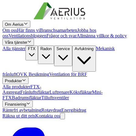
Om Aerius
Om oss
Här finns vi
Branschsamarbeten
Jobba hos
oss
Ventilationsbloggen
Frågor och svar
Allmänna villkor & policy
Våra tjänster
Alla tjänster
Mekanisk
FTX
Radon
Service
Avfuktning
frånluft
OVK Besiktning
Ventilation för BRF
Produkter
Alla produkter
FTX-
Aggregat
Frånluftsfläktar
Luftrenare
Köksfläktar
Mini-
FTX
Badrumsfläktar
Tilluftsventiler
Finansiering
Räntefri avbetalning
Rotavdrag
Energibidrag
Räkna ut ditt pris
Kontakta oss