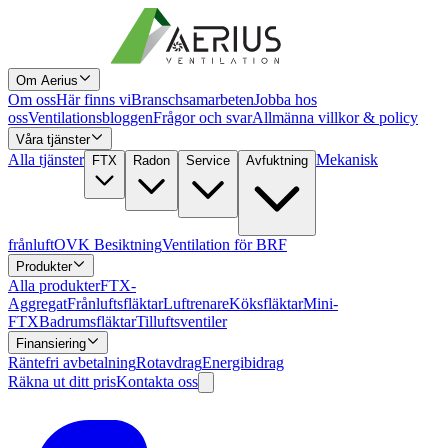
Om Aerius
Om oss
Här finns vi
Branschsamarbeten
Jobba hos
oss
Ventilationsbloggen
Frågor och svar
Allmänna villkor & policy
Våra tjänster
Alla tjänster
Mekanisk
FTX
Radon
Service
Avfuktning
frånluft
OVK Besiktning
Ventilation för BRF
Produkter
Alla produkter
FTX-
Aggregat
Frånluftsfläktar
Luftrenare
Köksfläktar
Mini-
FTX
Badrumsfläktar
Tilluftsventiler
Finansiering
Räntefri avbetalning
Rotavdrag
Energibidrag
Räkna ut ditt pris
Kontakta oss