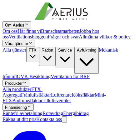
Om Aerius
Om oss
Här finns vi
Branschsamarbeten
Jobba hos
oss
Ventilationsbloggen
Frågor och svar
Allmänna villkor & policy
Våra tjänster
Alla tjänster
Mekanisk
FTX
Radon
Service
Avfuktning
frånluft
OVK Besiktning
Ventilation för BRF
Produkter
Alla produkter
FTX-
Aggregat
Frånluftsfläktar
Luftrenare
Köksfläktar
Mini-
FTX
Badrumsfläktar
Tilluftsventiler
Finansiering
Räntefri avbetalning
Rotavdrag
Energibidrag
Räkna ut ditt pris
Kontakta oss