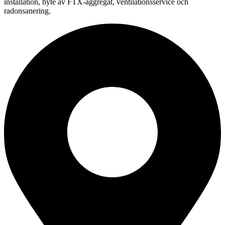
installation, byte av FTX-aggregat, ventilationsservice och
radonsanering.