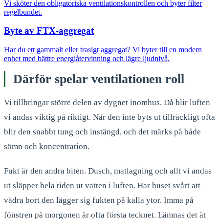
Vi sköter den obligatoriska ventilationskontrollen och byter filter
regelbundet.
Byte av FTX-aggregat
Har du ett gammalt eller trasigt aggregat? Vi byter till en modern
enhet med bättre energiåtervinning och lägre ljudnivå.
Därför spelar ventilationen roll
Vi tillbringar större delen av dygnet inomhus. Då blir luften
vi andas viktig på riktigt. När den inte byts ut tillräckligt ofta
blir den snabbt tung och instängd, och det märks på både
sömn och koncentration.
Fukt är den andra biten. Dusch, matlagning och allt vi andas
ut släpper hela tiden ut vatten i luften. Har huset svårt att
vädra bort den lägger sig fukten på kalla ytor. Imma på
fönstren på morgonen är ofta första tecknet. Lämnas det åt