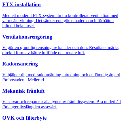
FTX-installation
Med ett modernt FTX-system får du kontrollerad ventilation med
värmeåtervinning. Det sänker energikostnaderna och förbättrar
luften i hela huset.
Ventilationsrengöring
Vi gör en grundlig rensning av kanaler och don. Resultatet märks
direkt i form av bättre luftflöde och renare luft.
Radonsanering
Vi hjälper dig med radonmätning, utredning och en lämplig åtgärd
för bostaden i Mellerud.
Mekanisk frånluft
Vi servar och reparerar alla typer av frånluftssystem. Bra underhåll
förlänger livslängden avsevärt.
OVK och filterbyte