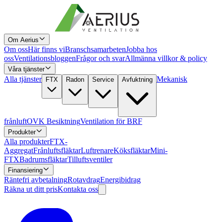
Om Aerius
Om oss
Här finns vi
Branschsamarbeten
Jobba hos
oss
Ventilationsbloggen
Frågor och svar
Allmänna villkor & policy
Våra tjänster
Alla tjänster
Mekanisk
FTX
Radon
Service
Avfuktning
frånluft
OVK Besiktning
Ventilation för BRF
Produkter
Alla produkter
FTX-
Aggregat
Frånluftsfläktar
Luftrenare
Köksfläktar
Mini-
FTX
Badrumsfläktar
Tilluftsventiler
Finansiering
Räntefri avbetalning
Rotavdrag
Energibidrag
Räkna ut ditt pris
Kontakta oss