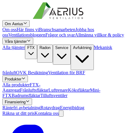
Om Aerius
Om oss
Här finns vi
Branschsamarbeten
Jobba hos
oss
Ventilationsbloggen
Frågor och svar
Allmänna villkor & policy
Våra tjänster
Alla tjänster
Mekanisk
FTX
Radon
Service
Avfuktning
frånluft
OVK Besiktning
Ventilation för BRF
Produkter
Alla produkter
FTX-
Aggregat
Frånluftsfläktar
Luftrenare
Köksfläktar
Mini-
FTX
Badrumsfläktar
Tilluftsventiler
Finansiering
Räntefri avbetalning
Rotavdrag
Energibidrag
Räkna ut ditt pris
Kontakta oss