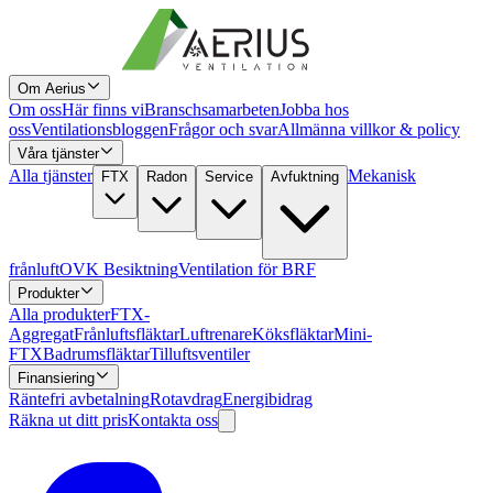
Om Aerius
Om oss
Här finns vi
Branschsamarbeten
Jobba hos
oss
Ventilationsbloggen
Frågor och svar
Allmänna villkor & policy
Våra tjänster
Alla tjänster
Mekanisk
FTX
Radon
Service
Avfuktning
frånluft
OVK Besiktning
Ventilation för BRF
Produkter
Alla produkter
FTX-
Aggregat
Frånluftsfläktar
Luftrenare
Köksfläktar
Mini-
FTX
Badrumsfläktar
Tilluftsventiler
Finansiering
Räntefri avbetalning
Rotavdrag
Energibidrag
Räkna ut ditt pris
Kontakta oss