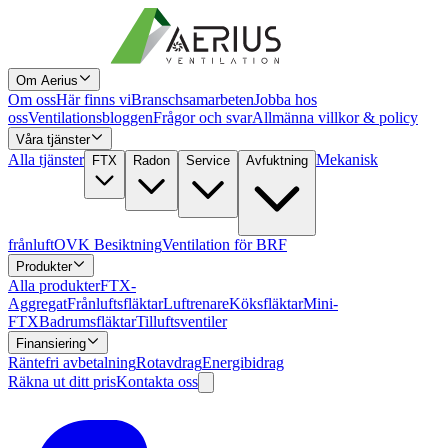
Om Aerius
Om oss
Här finns vi
Branschsamarbeten
Jobba hos
oss
Ventilationsbloggen
Frågor och svar
Allmänna villkor & policy
Våra tjänster
Alla tjänster
Mekanisk
FTX
Radon
Service
Avfuktning
frånluft
OVK Besiktning
Ventilation för BRF
Produkter
Alla produkter
FTX-
Aggregat
Frånluftsfläktar
Luftrenare
Köksfläktar
Mini-
FTX
Badrumsfläktar
Tilluftsventiler
Finansiering
Räntefri avbetalning
Rotavdrag
Energibidrag
Räkna ut ditt pris
Kontakta oss