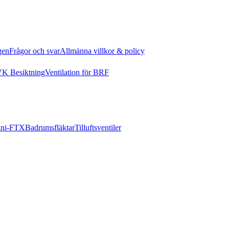
gen
Frågor och svar
Allmänna villkor & policy
K Besiktning
Ventilation för BRF
ni-FTX
Badrumsfläktar
Tilluftsventiler