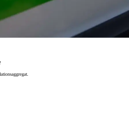
e
lationsaggregat.