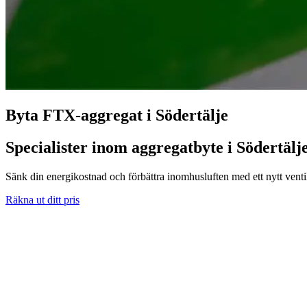
Byta FTX-aggregat i Södertälje
Specialister inom aggregatbyte i Södertälj
Sänk din energikostnad och förbättra inomhusluften med ett nytt venti
Räkna ut ditt pris