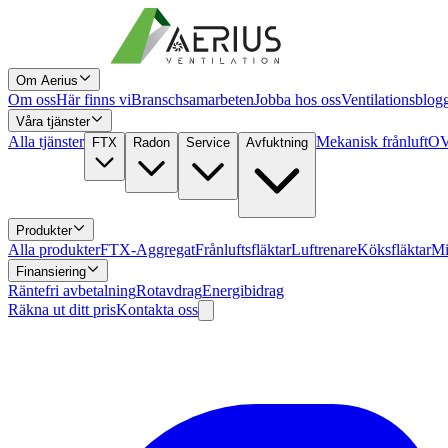
Om Aerius
Om oss
Här finns vi
Branschsamarbeten
Jobba hos oss
Ventilationsblog
Våra tjänster
Alla tjänster
Mekanisk frånluft
OV
FTX
Radon
Service
Avfuktning
Produkter
Alla produkter
FTX-Aggregat
Frånluftsfläktar
Luftrenare
Köksfläktar
Mi
Finansiering
Räntefri avbetalning
Rotavdrag
Energibidrag
Räkna ut ditt pris
Kontakta oss