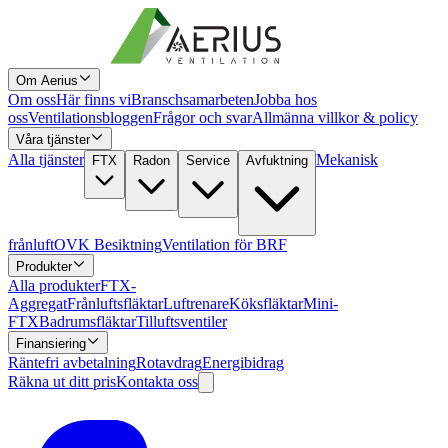
Om Aerius
Om oss
Här finns vi
Branschsamarbeten
Jobba hos
oss
Ventilationsbloggen
Frågor och svar
Allmänna villkor & policy
Våra tjänster
Alla tjänster
Mekanisk
FTX
Radon
Service
Avfuktning
frånluft
OVK Besiktning
Ventilation för BRF
Produkter
Alla produkter
FTX-
Aggregat
Frånluftsfläktar
Luftrenare
Köksfläktar
Mini-
FTX
Badrumsfläktar
Tilluftsventiler
Finansiering
Räntefri avbetalning
Rotavdrag
Energibidrag
Räkna ut ditt pris
Kontakta oss