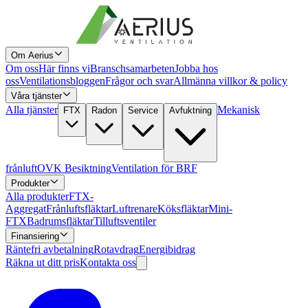
Om Aerius
Om oss
Här finns vi
Branschsamarbeten
Jobba hos
oss
Ventilationsbloggen
Frågor och svar
Allmänna villkor & policy
Våra tjänster
Alla tjänster
Mekanisk
FTX
Radon
Service
Avfuktning
frånluft
OVK Besiktning
Ventilation för BRF
Produkter
Alla produkter
FTX-
Aggregat
Frånluftsfläktar
Luftrenare
Köksfläktar
Mini-
FTX
Badrumsfläktar
Tilluftsventiler
Finansiering
Räntefri avbetalning
Rotavdrag
Energibidrag
Räkna ut ditt pris
Kontakta oss