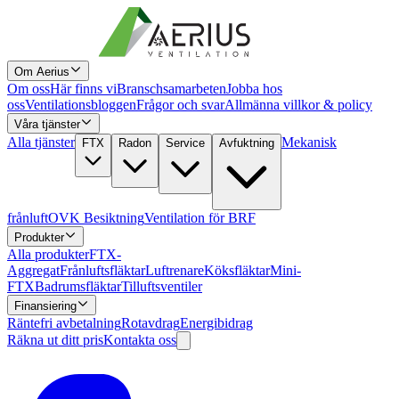
Om Aerius
Om oss
Här finns vi
Branschsamarbeten
Jobba hos
oss
Ventilationsbloggen
Frågor och svar
Allmänna villkor & policy
Våra tjänster
Alla tjänster
Mekanisk
FTX
Radon
Service
Avfuktning
frånluft
OVK Besiktning
Ventilation för BRF
Produkter
Alla produkter
FTX-
Aggregat
Frånluftsfläktar
Luftrenare
Köksfläktar
Mini-
FTX
Badrumsfläktar
Tilluftsventiler
Finansiering
Räntefri avbetalning
Rotavdrag
Energibidrag
Räkna ut ditt pris
Kontakta oss