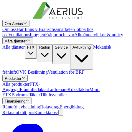
Om Aerius
Om oss
Här finns vi
Branschsamarbeten
Jobba hos
oss
Ventilationsbloggen
Frågor och svar
Allmänna villkor & policy
Våra tjänster
Alla tjänster
Mekanisk
FTX
Radon
Service
Avfuktning
frånluft
OVK Besiktning
Ventilation för BRF
Produkter
Alla produkter
FTX-
Aggregat
Frånluftsfläktar
Luftrenare
Köksfläktar
Mini-
FTX
Badrumsfläktar
Tilluftsventiler
Finansiering
Räntefri avbetalning
Rotavdrag
Energibidrag
Räkna ut ditt pris
Kontakta oss