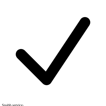
Snabb service
·