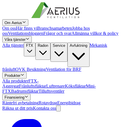
Om Aerius
Om oss
Här finns vi
Branschsamarbeten
Jobba hos
oss
Ventilationsbloggen
Frågor och svar
Allmänna villkor & policy
Våra tjänster
Alla tjänster
Mekanisk
FTX
Radon
Service
Avfuktning
frånluft
OVK Besiktning
Ventilation för BRF
Produkter
Alla produkter
FTX-
Aggregat
Frånluftsfläktar
Luftrenare
Köksfläktar
Mini-
FTX
Badrumsfläktar
Tilluftsventiler
Finansiering
Räntefri avbetalning
Rotavdrag
Energibidrag
Räkna ut ditt pris
Kontakta oss