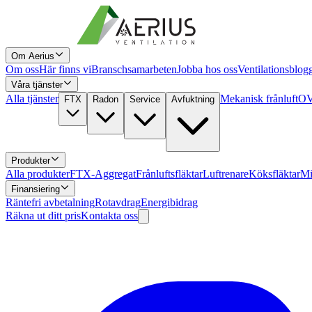
Om Aerius
Om oss
Här finns vi
Branschsamarbeten
Jobba hos oss
Ventilationsblog
Våra tjänster
Alla tjänster
Mekanisk frånluft
OV
FTX
Radon
Service
Avfuktning
Produkter
Alla produkter
FTX-Aggregat
Frånluftsfläktar
Luftrenare
Köksfläktar
Mi
Finansiering
Räntefri avbetalning
Rotavdrag
Energibidrag
Räkna ut ditt pris
Kontakta oss