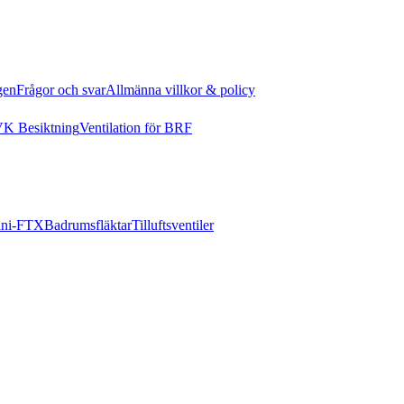
gen
Frågor och svar
Allmänna villkor & policy
K Besiktning
Ventilation för BRF
ni-FTX
Badrumsfläktar
Tilluftsventiler