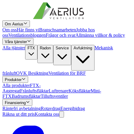
Om Aerius
Om oss
Här finns vi
Branschsamarbeten
Jobba hos
oss
Ventilationsbloggen
Frågor och svar
Allmänna villkor & policy
Våra tjänster
Alla tjänster
Mekanisk
FTX
Radon
Service
Avfuktning
frånluft
OVK Besiktning
Ventilation för BRF
Produkter
Alla produkter
FTX-
Aggregat
Frånluftsfläktar
Luftrenare
Köksfläktar
Mini-
FTX
Badrumsfläktar
Tilluftsventiler
Finansiering
Räntefri avbetalning
Rotavdrag
Energibidrag
Räkna ut ditt pris
Kontakta oss