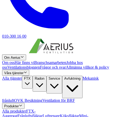
010-300 16 00
Om Aerius
Om oss
Här finns vi
Branschsamarbeten
Jobba hos
oss
Ventilationsbloggen
Frågor och svar
Allmänna villkor & policy
Våra tjänster
Alla tjänster
Mekanisk
FTX
Radon
Service
Avfuktning
frånluft
OVK Besiktning
Ventilation för BRF
Produkter
Alla produkter
FTX-
Aggregat
Frånluftsfläktar
Luftrenare
Köksfläktar
Mini-