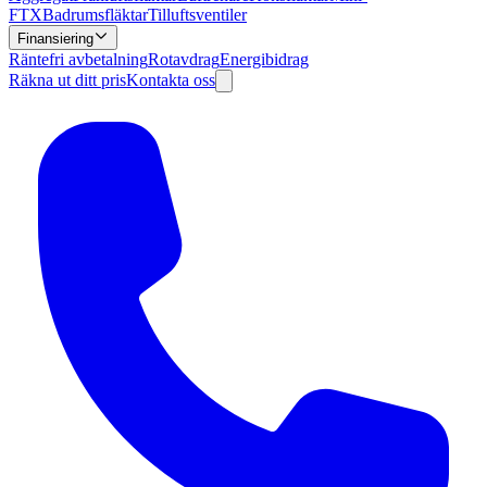
FTX
Badrumsfläktar
Tilluftsventiler
Finansiering
Räntefri avbetalning
Rotavdrag
Energibidrag
Räkna ut ditt pris
Kontakta oss