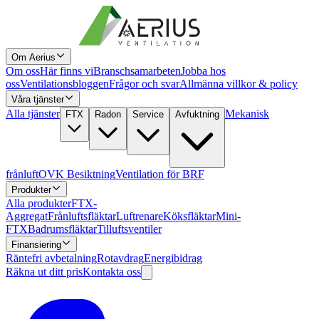
Om Aerius
Om oss
Här finns vi
Branschsamarbeten
Jobba hos
oss
Ventilationsbloggen
Frågor och svar
Allmänna villkor & policy
Våra tjänster
Alla tjänster
Mekanisk
FTX
Radon
Service
Avfuktning
frånluft
OVK Besiktning
Ventilation för BRF
Produkter
Alla produkter
FTX-
Aggregat
Frånluftsfläktar
Luftrenare
Köksfläktar
Mini-
FTX
Badrumsfläktar
Tilluftsventiler
Finansiering
Räntefri avbetalning
Rotavdrag
Energibidrag
Räkna ut ditt pris
Kontakta oss