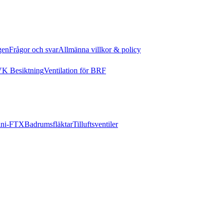
gen
Frågor och svar
Allmänna villkor & policy
K Besiktning
Ventilation för BRF
ni-FTX
Badrumsfläktar
Tilluftsventiler