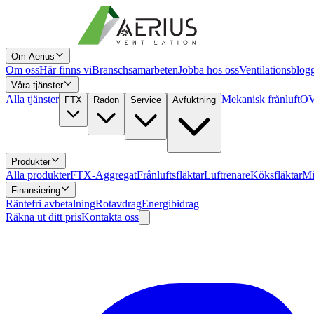
Om Aerius
Om oss
Här finns vi
Branschsamarbeten
Jobba hos oss
Ventilationsblog
Våra tjänster
Alla tjänster
Mekanisk frånluft
OV
FTX
Radon
Service
Avfuktning
Produkter
Alla produkter
FTX-Aggregat
Frånluftsfläktar
Luftrenare
Köksfläktar
Mi
Finansiering
Räntefri avbetalning
Rotavdrag
Energibidrag
Räkna ut ditt pris
Kontakta oss