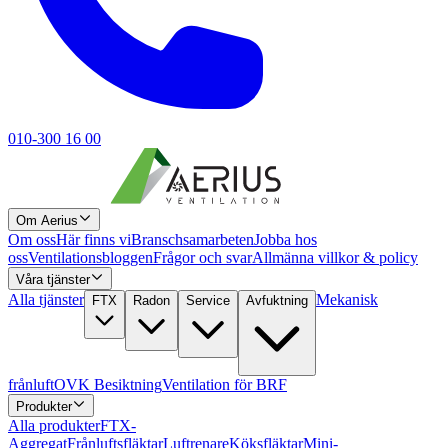
010-300 16 00
Om Aerius
Om oss
Här finns vi
Branschsamarbeten
Jobba hos
oss
Ventilationsbloggen
Frågor och svar
Allmänna villkor & policy
Våra tjänster
Alla tjänster
Mekanisk
FTX
Radon
Service
Avfuktning
frånluft
OVK Besiktning
Ventilation för BRF
Produkter
Alla produkter
FTX-
Aggregat
Frånluftsfläktar
Luftrenare
Köksfläktar
Mini-