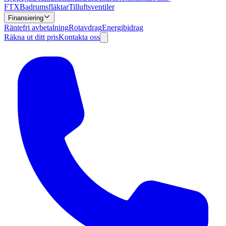
FTX
Badrumsfläktar
Tilluftsventiler
Finansiering
Räntefri avbetalning
Rotavdrag
Energibidrag
Räkna ut ditt pris
Kontakta oss