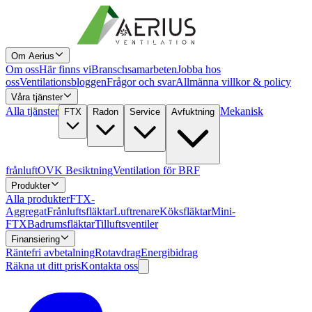
Om Aerius
Om oss
Här finns vi
Branschsamarbeten
Jobba hos
oss
Ventilationsbloggen
Frågor och svar
Allmänna villkor & policy
Våra tjänster
Alla tjänster
Mekanisk
FTX
Radon
Service
Avfuktning
frånluft
OVK Besiktning
Ventilation för BRF
Produkter
Alla produkter
FTX-
Aggregat
Frånluftsfläktar
Luftrenare
Köksfläktar
Mini-
FTX
Badrumsfläktar
Tilluftsventiler
Finansiering
Räntefri avbetalning
Rotavdrag
Energibidrag
Räkna ut ditt pris
Kontakta oss