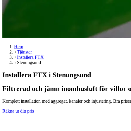
Hem
Tjänster
Installera FTX
Stenungsund
Installera FTX i Stenungsund
Filtrerad och jämn inomhusluft för villor 
Komplett installation med aggregat, kanaler och injustering. Bra priser
Räkna ut ditt pris