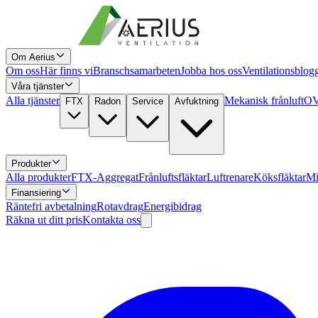
Om Aerius
Om oss
Här finns vi
Branschsamarbeten
Jobba hos oss
Ventilationsblog
Våra tjänster
Alla tjänster
Mekanisk frånluft
OV
FTX
Radon
Service
Avfuktning
Produkter
Alla produkter
FTX-Aggregat
Frånluftsfläktar
Luftrenare
Köksfläktar
Mi
Finansiering
Räntefri avbetalning
Rotavdrag
Energibidrag
Räkna ut ditt pris
Kontakta oss