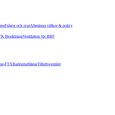
gen
Frågor och svar
Allmänna villkor & policy
K Besiktning
Ventilation för BRF
ni-FTX
Badrumsfläktar
Tilluftsventiler