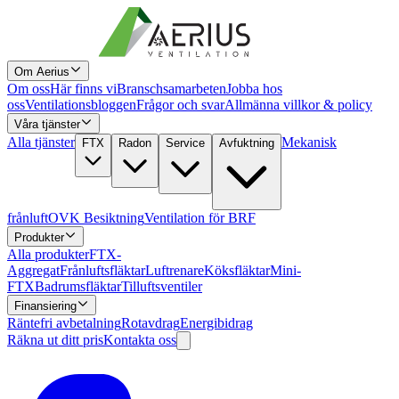
Om Aerius
Om oss
Här finns vi
Branschsamarbeten
Jobba hos
oss
Ventilationsbloggen
Frågor och svar
Allmänna villkor & policy
Våra tjänster
Alla tjänster
Mekanisk
FTX
Radon
Service
Avfuktning
frånluft
OVK Besiktning
Ventilation för BRF
Produkter
Alla produkter
FTX-
Aggregat
Frånluftsfläktar
Luftrenare
Köksfläktar
Mini-
FTX
Badrumsfläktar
Tilluftsventiler
Finansiering
Räntefri avbetalning
Rotavdrag
Energibidrag
Räkna ut ditt pris
Kontakta oss