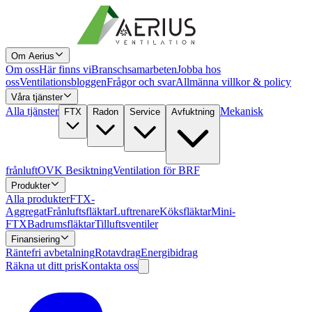
Om Aerius
Om oss
Här finns vi
Branschsamarbeten
Jobba hos
oss
Ventilationsbloggen
Frågor och svar
Allmänna villkor & policy
Våra tjänster
Alla tjänster
Mekanisk
FTX
Radon
Service
Avfuktning
frånluft
OVK Besiktning
Ventilation för BRF
Produkter
Alla produkter
FTX-
Aggregat
Frånluftsfläktar
Luftrenare
Köksfläktar
Mini-
FTX
Badrumsfläktar
Tilluftsventiler
Finansiering
Räntefri avbetalning
Rotavdrag
Energibidrag
Räkna ut ditt pris
Kontakta oss