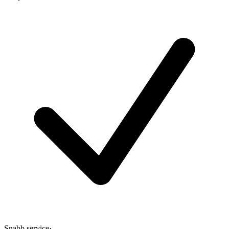
Snabb service
·