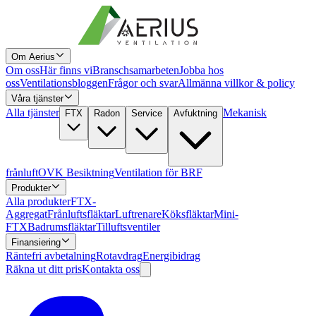
Om Aerius
Om oss
Här finns vi
Branschsamarbeten
Jobba hos
oss
Ventilationsbloggen
Frågor och svar
Allmänna villkor & policy
Våra tjänster
Alla tjänster
Mekanisk
FTX
Radon
Service
Avfuktning
frånluft
OVK Besiktning
Ventilation för BRF
Produkter
Alla produkter
FTX-
Aggregat
Frånluftsfläktar
Luftrenare
Köksfläktar
Mini-
FTX
Badrumsfläktar
Tilluftsventiler
Finansiering
Räntefri avbetalning
Rotavdrag
Energibidrag
Räkna ut ditt pris
Kontakta oss