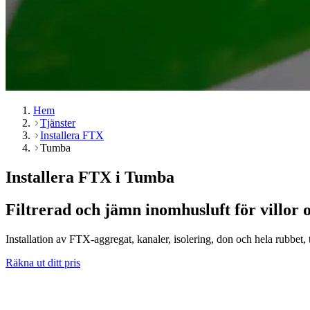
Hem
Tjänster
Installera FTX
Tumba
Installera FTX i Tumba
Filtrerad och jämn inomhusluft för villor 
Installation av FTX-aggregat, kanaler, isolering, don och hela rubbet, til
Räkna ut ditt pris