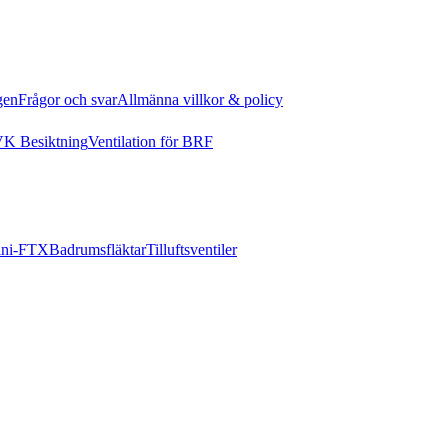
gen
Frågor och svar
Allmänna villkor & policy
K Besiktning
Ventilation för BRF
ni-FTX
Badrumsfläktar
Tilluftsventiler