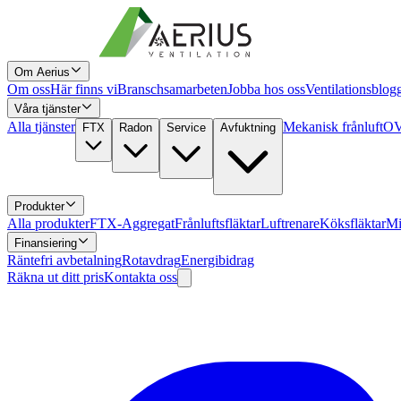
Om Aerius
Om oss
Här finns vi
Branschsamarbeten
Jobba hos oss
Ventilationsblog
Våra tjänster
Alla tjänster
Mekanisk frånluft
OV
FTX
Radon
Service
Avfuktning
Produkter
Alla produkter
FTX-Aggregat
Frånluftsfläktar
Luftrenare
Köksfläktar
Mi
Finansiering
Räntefri avbetalning
Rotavdrag
Energibidrag
Räkna ut ditt pris
Kontakta oss