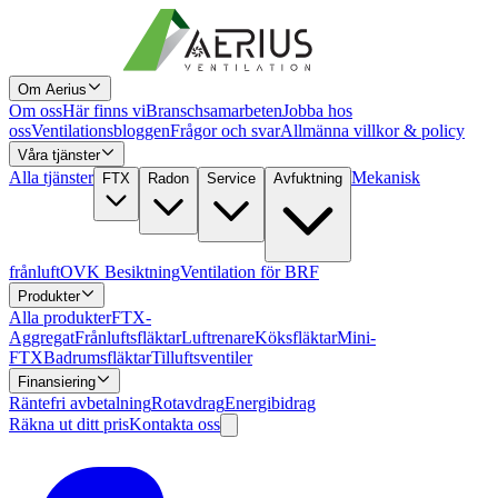
Om Aerius
Om oss
Här finns vi
Branschsamarbeten
Jobba hos
oss
Ventilationsbloggen
Frågor och svar
Allmänna villkor & policy
Våra tjänster
Alla tjänster
Mekanisk
FTX
Radon
Service
Avfuktning
frånluft
OVK Besiktning
Ventilation för BRF
Produkter
Alla produkter
FTX-
Aggregat
Frånluftsfläktar
Luftrenare
Köksfläktar
Mini-
FTX
Badrumsfläktar
Tilluftsventiler
Finansiering
Räntefri avbetalning
Rotavdrag
Energibidrag
Räkna ut ditt pris
Kontakta oss