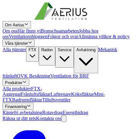
Om Aerius
Om oss
Här finns vi
Branschsamarbeten
Jobba hos
oss
Ventilationsbloggen
Frågor och svar
Allmänna villkor & policy
Våra tjänster
Alla tjänster
Mekanisk
FTX
Radon
Service
Avfuktning
frånluft
OVK Besiktning
Ventilation för BRF
Produkter
Alla produkter
FTX-
Aggregat
Frånluftsfläktar
Luftrenare
Köksfläktar
Mini-
FTX
Badrumsfläktar
Tilluftsventiler
Finansiering
Räntefri avbetalning
Rotavdrag
Energibidrag
Räkna ut ditt pris
Kontakta oss