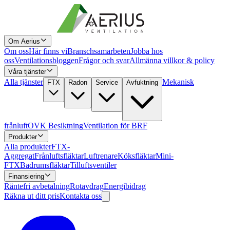
Om Aerius
Om oss
Här finns vi
Branschsamarbeten
Jobba hos
oss
Ventilationsbloggen
Frågor och svar
Allmänna villkor & policy
Våra tjänster
Alla tjänster
Mekanisk
FTX
Radon
Service
Avfuktning
frånluft
OVK Besiktning
Ventilation för BRF
Produkter
Alla produkter
FTX-
Aggregat
Frånluftsfläktar
Luftrenare
Köksfläktar
Mini-
FTX
Badrumsfläktar
Tilluftsventiler
Finansiering
Räntefri avbetalning
Rotavdrag
Energibidrag
Räkna ut ditt pris
Kontakta oss