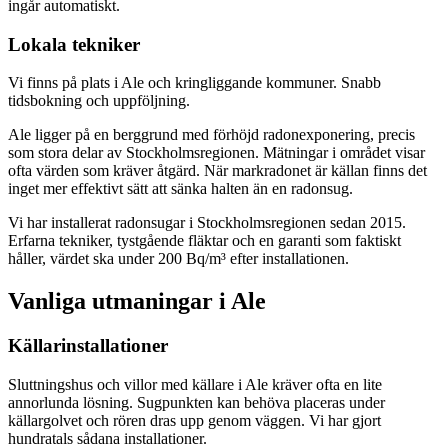
ingår automatiskt.
Lokala tekniker
Vi finns på plats i Ale och kringliggande kommuner. Snabb
tidsbokning och uppföljning.
Ale ligger på en berggrund med förhöjd radonexponering, precis
som stora delar av Stockholmsregionen. Mätningar i området visar
ofta värden som kräver åtgärd. När markradonet är källan finns det
inget mer effektivt sätt att sänka halten än en radonsug.
Vi har installerat radonsugar i Stockholmsregionen sedan 2015.
Erfarna tekniker, tystgående fläktar och en garanti som faktiskt
håller, värdet ska under 200 Bq/m³ efter installationen.
Vanliga utmaningar i
Ale
Källarinstallationer
Sluttningshus och villor med källare i Ale kräver ofta en lite
annorlunda lösning. Sugpunkten kan behöva placeras under
källargolvet och rören dras upp genom väggen. Vi har gjort
hundratals sådana installationer.