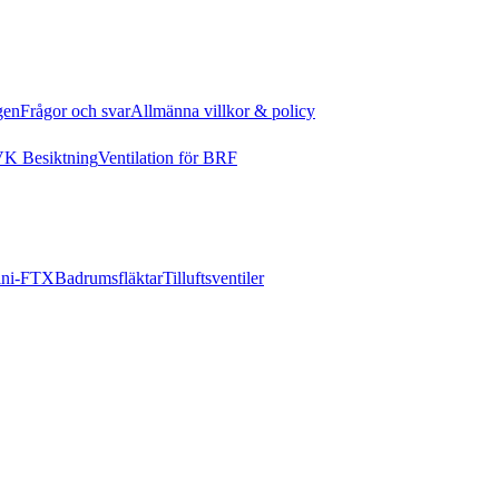
gen
Frågor och svar
Allmänna villkor & policy
K Besiktning
Ventilation för BRF
ni-FTX
Badrumsfläktar
Tilluftsventiler