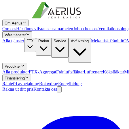
Om Aerius
Om oss
Här finns vi
Branschsamarbeten
Jobba hos oss
Ventilationsblog
Våra tjänster
Alla tjänster
Mekanisk frånluft
OV
FTX
Radon
Service
Avfuktning
Produkter
Alla produkter
FTX-Aggregat
Frånluftsfläktar
Luftrenare
Köksfläktar
Mi
Finansiering
Räntefri avbetalning
Rotavdrag
Energibidrag
Räkna ut ditt pris
Kontakta oss