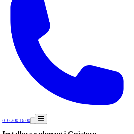
010-300 16 00
Installera radonsug i
Grästorp