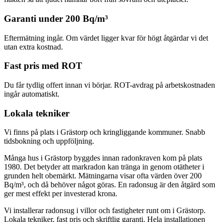
Garanti under 200 Bq/m³
Eftermätning ingår. Om värdet ligger kvar för högt åtgärdar vi det
utan extra kostnad.
Fast pris med ROT
Du får tydlig offert innan vi börjar. ROT-avdrag på arbetskostnaden
ingår automatiskt.
Lokala tekniker
Vi finns på plats i Grästorp och kringliggande kommuner. Snabb
tidsbokning och uppföljning.
Många hus i Grästorp byggdes innan radonkraven kom på plats
1980. Det betyder att markradon kan tränga in genom otätheter i
grunden helt obemärkt. Mätningarna visar ofta värden över 200
Bq/m³, och då behöver något göras. En radonsug är den åtgärd som
ger mest effekt per investerad krona.
Vi installerar radonsug i villor och fastigheter runt om i Grästorp.
Lokala tekniker, fast pris och skriftlig garanti. Hela installationen