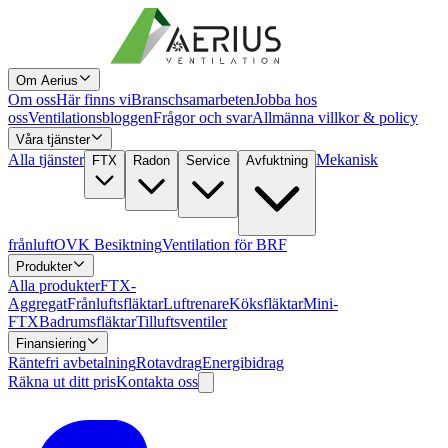
Om Aerius
Om oss
Här finns vi
Branschsamarbeten
Jobba hos
oss
Ventilationsbloggen
Frågor och svar
Allmänna villkor & policy
Våra tjänster
Alla tjänster
Mekanisk
FTX
Radon
Service
Avfuktning
frånluft
OVK Besiktning
Ventilation för BRF
Produkter
Alla produkter
FTX-
Aggregat
Frånluftsfläktar
Luftrenare
Köksfläktar
Mini-
FTX
Badrumsfläktar
Tilluftsventiler
Finansiering
Räntefri avbetalning
Rotavdrag
Energibidrag
Räkna ut ditt pris
Kontakta oss