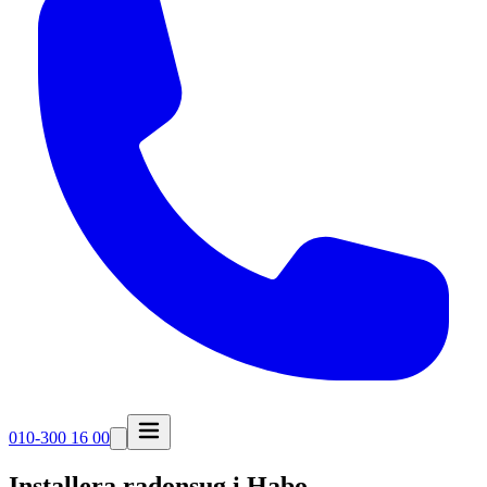
010-300 16 00
Installera radonsug i
Habo