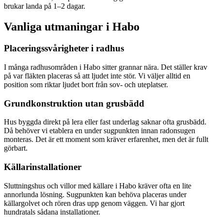
brukar landa på 1–2 dagar.
Vanliga utmaningar i
Habo
Placeringssvårigheter i radhus
I många radhusområden i Habo sitter grannar nära. Det ställer krav
på var fläkten placeras så att ljudet inte stör. Vi väljer alltid en
position som riktar ljudet bort från sov- och uteplatser.
Grundkonstruktion utan grusbädd
Hus byggda direkt på lera eller fast underlag saknar ofta grusbädd.
Då behöver vi etablera en under sugpunkten innan radonsugen
monteras. Det är ett moment som kräver erfarenhet, men det är fullt
görbart.
Källarinstallationer
Sluttningshus och villor med källare i Habo kräver ofta en lite
annorlunda lösning. Sugpunkten kan behöva placeras under
källargolvet och rören dras upp genom väggen. Vi har gjort
hundratals sådana installationer.