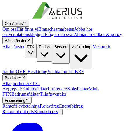
Om Aerius
Om oss
Här finns vi
Branschsamarbeten
Jobba hos
oss
Ventilationsbloggen
Frågor och svar
Allmänna villkor & policy
Våra tjänster
Alla tjänster
Mekanisk
FTX
Radon
Service
Avfuktning
frånluft
OVK Besiktning
Ventilation för BRF
Produkter
Alla produkter
FTX-
Aggregat
Frånluftsfläktar
Luftrenare
Köksfläktar
Mini-
FTX
Badrumsfläktar
Tilluftsventiler
Finansiering
Räntefri avbetalning
Rotavdrag
Energibidrag
Räkna ut ditt pris
Kontakta oss