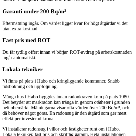
Garanti under 200 Bq/m³
Eftermätning ingår. Om värdet ligger kvar för högt åtgärdar vi det
utan extra kostnad.
Fast pris med ROT
Du får tydlig offert innan vi börjar. ROT-avdrag på arbetskostnaden
ingår automatiskt.
Lokala tekniker
Vi finns på plats i Habo och kringliggande kommuner. Snabb
tidsbokning och uppföljning.
Många hus i Habo byggdes innan radonkraven kom på plats 1980.
Det betyder att markradon kan tränga in genom otätheter i grunden
helt obemärkt. Mätningarna visar ofta värden över 200 Bq/m³, och
då behöver något göras. En radonsug är den åtgärd som ger mest
effekt per investerad krona.
Vi installerar radonsug i villor och fastigheter runt om i Habo.
Lokala tekniker, fast pris och skriftlig garanti. Hela installationen