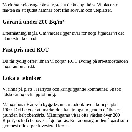
Moderna radonsugar är så tysta att de knappt hörs. Vi placerar
fläkten så att ljudet hamnar bort från sovrum och uteplatser.
Garanti under 200 Bq/m³
Eftermätning ingår. Om värdet ligger kvar för högt åtgärdar vi det
utan extra kostnad.
Fast pris med ROT
Du får tydlig offert innan vi börjar. ROT-avdrag på arbetskostnaden
ingår automatiskt.
Lokala tekniker
Vi finns på plats i Härryda och kringliggande kommuner. Snabb
tidsbokning och uppföljning.
Många hus i Härryda byggdes innan radonkraven kom på plats
1980. Det betyder att markradon kan tränga in genom otätheter i
grunden helt obemärkt. Mätningarna visar ofta värden över 200
Bq/m³, och då behöver något göras. En radonsug är den åtgärd som
ger mest effekt per investerad krona.