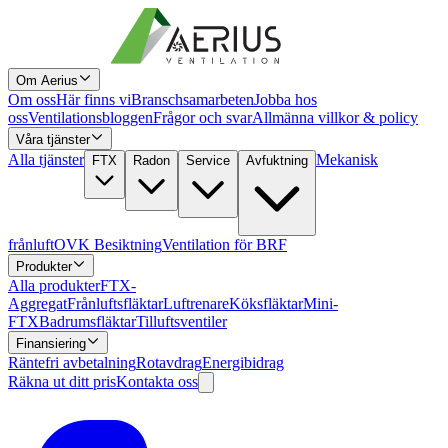
Om Aerius
Om oss
Här finns vi
Branschsamarbeten
Jobba hos
oss
Ventilationsbloggen
Frågor och svar
Allmänna villkor & policy
Våra tjänster
Alla tjänster
Mekanisk
FTX
Radon
Service
Avfuktning
frånluft
OVK Besiktning
Ventilation för BRF
Produkter
Alla produkter
FTX-
Aggregat
Frånluftsfläktar
Luftrenare
Köksfläktar
Mini-
FTX
Badrumsfläktar
Tilluftsventiler
Finansiering
Räntefri avbetalning
Rotavdrag
Energibidrag
Räkna ut ditt pris
Kontakta oss