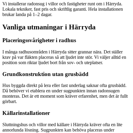
Vi installerar radonsug i villor och fastigheter runt om i Härryda.
Lokala tekniker, fast pris och skriftlig garanti. Hela installationen
brukar landa på 1–2 dagar.
Vanliga utmaningar i
Härryda
Placeringssvårigheter i radhus
I många radhusområden i Härryda sitter grannar nära. Det ställer
krav på var fläkten placeras så att ljudet inte stör. Vi väljer alltid en
position som riktar ljudet bort från sov- och uteplatser.
Grundkonstruktion utan grusbädd
Hus byggda direkt på lera eller fast underlag saknar ofta grusbädd.
Då behöver vi etablera en under sugpunkten innan radonsugen
monteras. Det är ett moment som kräver erfarenhet, men det är fullt
görbart.
Källarinstallationer
Sluttningshus och villor med källare i Härryda kräver ofta en lite
annorlunda lösning. Sugpunkten kan behöva placeras under