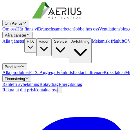
Om Aerius
Om oss
Här finns vi
Branschsamarbeten
Jobba hos oss
Ventilationsblog
Våra tjänster
Alla tjänster
Mekanisk frånluft
OV
FTX
Radon
Service
Avfuktning
Produkter
Alla produkter
FTX-Aggregat
Frånluftsfläktar
Luftrenare
Köksfläktar
Mi
Finansiering
Räntefri avbetalning
Rotavdrag
Energibidrag
Räkna ut ditt pris
Kontakta oss