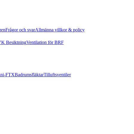
gen
Frågor och svar
Allmänna villkor & policy
K Besiktning
Ventilation för BRF
ni-FTX
Badrumsfläktar
Tilluftsventiler